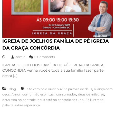
IGREJA DE JOELHOS FAMÍLIA DE PÉ IGREJA
DA GRAÇA CONCÓRDIA
admin
0 Comments
IGREJA DE JOELHOS FAMÍLIA DE PÉ IGREJA DA GRAÇA
CONCÓRDIA Venha você e toda a sua família fazer parte
desta […]
,
Blog
a fé vem pelo ouvir ouvir a palavra de deus
aliança com
,
,
,
,
,
deus
Amor
comunhão espiritual
consumador
deus de milagres
,
,
,
deus esta no controle
deus está no controle de tudo
Fé ilustrada
palavra sobre esperança