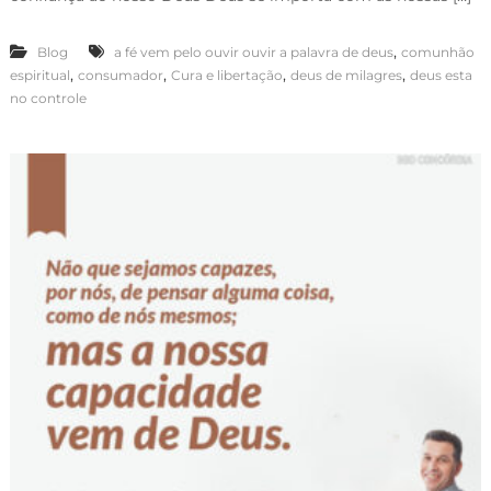
,
Blog
a fé vem pelo ouvir ouvir a palavra de deus
comunhão
,
,
,
,
espiritual
consumador
Cura e libertação
deus de milagres
deus esta
no controle