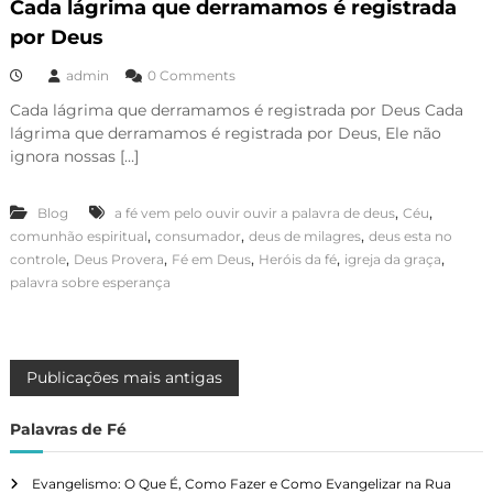
Cada lágrima que derramamos é registrada
por Deus
admin
0 Comments
Cada lágrima que derramamos é registrada por Deus Cada
lágrima que derramamos é registrada por Deus, Ele não
ignora nossas […]
,
,
Blog
a fé vem pelo ouvir ouvir a palavra de deus
Céu
,
,
,
comunhão espiritual
consumador
deus de milagres
deus esta no
,
,
,
,
,
controle
Deus Provera
Fé em Deus
Heróis da fé
igreja da graça
palavra sobre esperança
N
Publicações mais antigas
a
Palavras de Fé
v
Evangelismo: O Que É, Como Fazer e Como Evangelizar na Rua