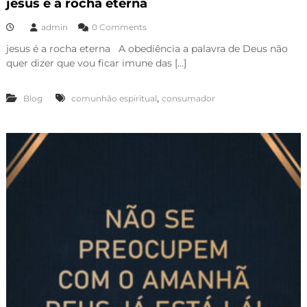
jesus é a rocha eterna
admin
0 Comments
jesus é a rocha eterna A obediência a palavra de Deus não
quer dizer que vou ficar imune das […]
,
Blog
comunhão espiritual
consumador