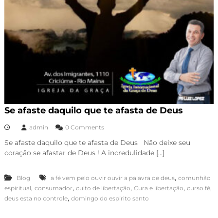
Se afaste daquilo que te afasta de Deus
admin
0 Comments
Se afaste daquilo que te afasta de Deus Não deixe seu
coração se afastar de Deus ! A incredulidade […]
,
Blog
a fé vem pelo ouvir ouvir a palavra de deus
comunhão
,
,
,
,
,
espiritual
consumador
culto de libertação
Cura e libertação
curso fé
,
deus esta no controle
domingo do espirito santo