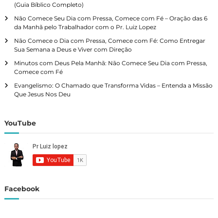
(Guia Bíblico Completo)
e
Não Comece Seu Dia com Pressa, Comece com Fé – Oração das 6
da Manhã pelo Trabalhador com o Pr. Luiz Lopez
g
Não Comece o Dia com Pressa, Comece com Fé: Como Entregar
Sua Semana a Deus e Viver com Direção
a
Minutos com Deus Pela Manhã: Não Comece Seu Dia com Pressa,
Comece com Fé
ç
Evangelismo: O Chamado que Transforma Vidas – Entenda a Missão
Que Jesus Nos Deu
ã
o
YouTube
p
o
r
Facebook
p