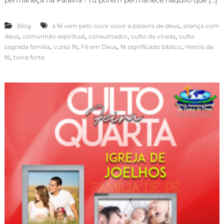
,
Blog
a fé vem pelo ouvir ouvir a palavra de deus
aliança com
,
,
,
,
deus
comunhão espiritual
consumador
culto da virada
culto
,
,
,
,
sagrada familia
curso fé
Fé em Deus
fé significado bíblico
Heróis da
,
fé
torre forte