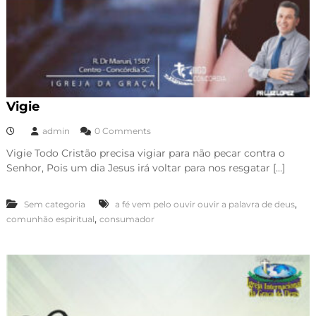
Vigie
admin
0 Comments
Vigie Todo Cristão precisa vigiar para não pecar contra o
Senhor, Pois um dia Jesus irá voltar para nos resgatar […]
,
Sem categoria
a fé vem pelo ouvir ouvir a palavra de deus
,
comunhão espiritual
consumador