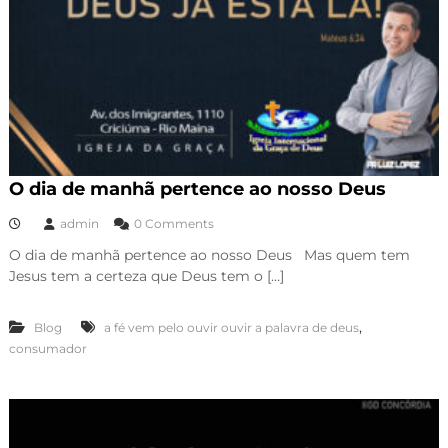
O dia de manhã pertence ao nosso Deus
admin
0 Comments
O dia de manhã pertence ao nosso Deus Mas quem tem
Jesus tem a certeza que Deus tem o […]
,
Blog
a fé vem pelo ouvir ouvir a palavra de deus
consumador