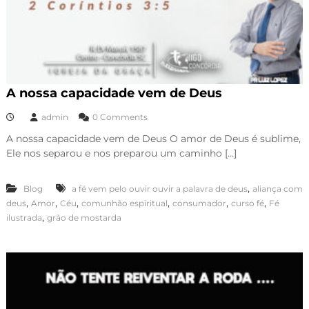
A nossa capacidade vem de Deus
admin
0 Comments
A nossa capacidade vem de Deus O amor de Deus é sublime,
Ele nos separou e nos preparou um caminho […]
,
Blog
a fé vem pelo ouvir ouvir a palavra de deus
aliança com
,
,
,
,
,
,
deus
Amor
Céu
comunhão espiritual
consumador
curso fé
Fé
,
ilustrada
grão de mostarda