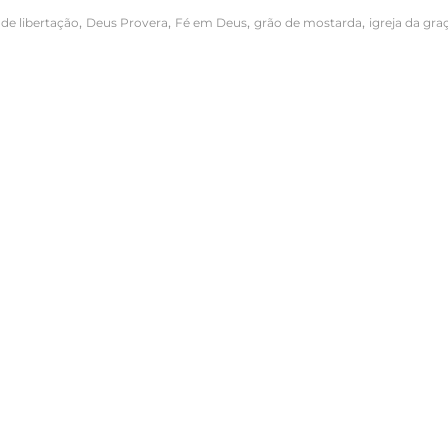
,
,
,
,
 de libertação
Deus Provera
Fé em Deus
grão de mostarda
igreja da gra