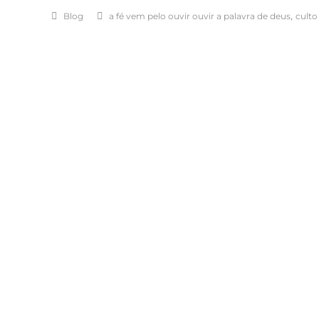
,
Blog
a fé vem pelo ouvir ouvir a palavra de deus
culto