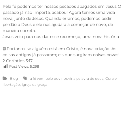
Pela
fé podemos ter nossos pecados apagados em Jesus O
passado já não importa, acabou! Agora temos uma vida
nova, junto de Jesus. Quando erramos, podemos pedir
perdão a Deus e ele nos ajudará a começar de novo, de
maneira correta.
Jesus veio para nos dar esse recomeço, uma nova história
📘Portanto, se alguém está em Cristo, é nova criação. As
coisas antigas já passaram; eis que surgiram coisas novas!
2 Coríntios 5:17
Post Views:
5.298
,
Blog
a fé vem pelo ouvir ouvir a palavra de deus
Cura e
,
libertação
igreja da graça