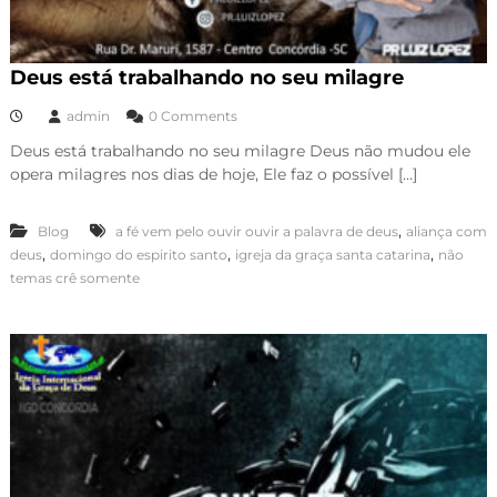
Deus está trabalhando no seu milagre
admin
0 Comments
Deus está trabalhando no seu milagre Deus não mudou ele
opera milagres nos dias de hoje, Ele faz o possível […]
,
Blog
a fé vem pelo ouvir ouvir a palavra de deus
aliança com
,
,
,
deus
domingo do espirito santo
igreja da graça santa catarina
não
temas crê somente