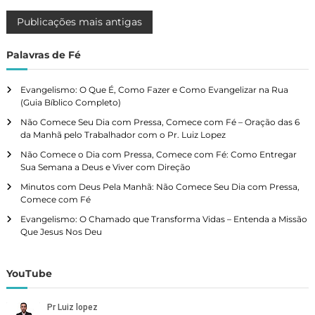
N
Publicações mais antigas
a
Palavras de Fé
v
Evangelismo: O Que É, Como Fazer e Como Evangelizar na Rua
(Guia Bíblico Completo)
e
Não Comece Seu Dia com Pressa, Comece com Fé – Oração das 6
da Manhã pelo Trabalhador com o Pr. Luiz Lopez
g
Não Comece o Dia com Pressa, Comece com Fé: Como Entregar
Sua Semana a Deus e Viver com Direção
a
Minutos com Deus Pela Manhã: Não Comece Seu Dia com Pressa,
Comece com Fé
ç
Evangelismo: O Chamado que Transforma Vidas – Entenda a Missão
Que Jesus Nos Deu
ã
o
YouTube
p