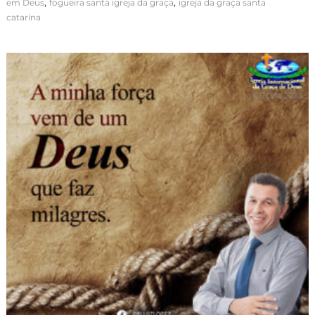
,
,
em Deus
fogueira santa igreja da graça
igreja da graça santa
catarina