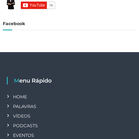
o
r
Facebook
p
o
s
t
Menu Rápido
s
HOME
PALAVRAS
VÍDEOS
PODCASTS
EVENTOS