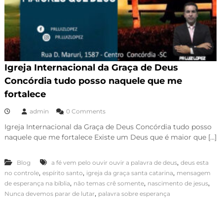
Igreja Internacional da Graça de Deus
Concórdia tudo posso naquele que me
fortalece
admin
0 Comments
Igreja Internacional da Graça de Deus Concórdia tudo posso
naquele que me fortalece Existe um Deus que é maior que […]
,
Blog
a fé vem pelo ouvir ouvir a palavra de deus
deus esta
,
,
,
no controle
espírito santo
igreja da graça santa catarina
mensagem
,
,
,
de esperança na bíblia
não temas crê somente
nascimento de jesus
,
Nunca devemos parar de lutar
palavra sobre esperança