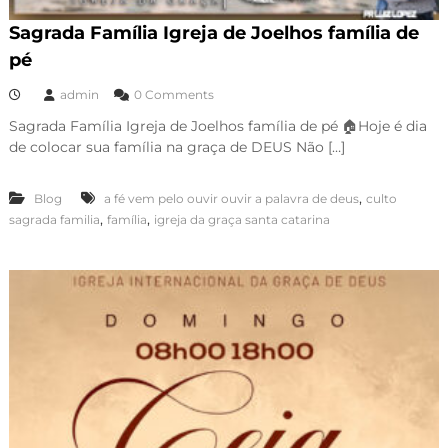
Sagrada Família Igreja de Joelhos família de
pé
admin
0 Comments
Sagrada Família Igreja de Joelhos família de pé 🏠Hoje é dia
de colocar sua família na graça de DEUS Não […]
,
Blog
a fé vem pelo ouvir ouvir a palavra de deus
culto
,
,
sagrada familia
família
igreja da graça santa catarina