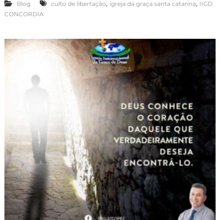
,
,
Blog
culto de libertação
igreja da graça santa catarina
IIGD
CONCORDIA