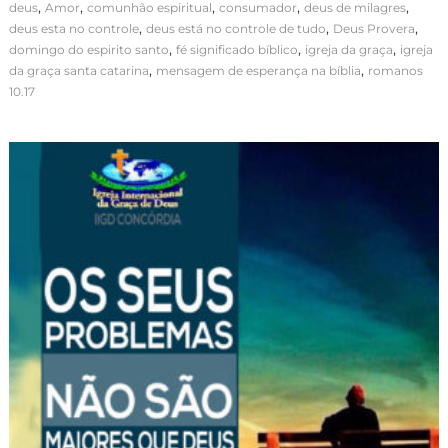
,
,
,
,
,
deus
Amor
comunhão espiritual
consumador
deus de milagres
,
,
,
deus esta no controle
deus está no controle de tudo
Deus Provera
,
,
,
domingo do espirito santo
fé significado bíblico
igreja da graça
igreja
,
,
da graça santa catarina
mensagem de esperança na bíblia
romanos
10.17