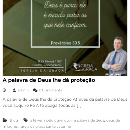
A palavra de Deus lhe dá proteção
admin
0 Comments
A palavra de Deus lhe dá proteção Através da palavra de Deus
você adquire Fé A fé apaga todas as […]
,
Blog
a fé vem pelo ouvir ouvir a palavra de deus
deus de
,
milagres
igreja da graça santa catarina