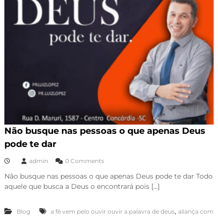
Não busque nas pessoas o que apenas Deus
pode te dar
admin
0 Comments
Não busque nas pessoas o que apenas Deus pode te dar Todo
aquele que busca a Deus o encontrará pois […]
,
Blog
a fé vem pelo ouvir ouvir a palavra de deus
aliança com