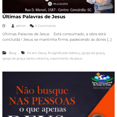
Últimas Palavras de Jesus
admin
0 Comments
Últimas Palavras de Jesus ️ Está consumado, a obra está
concluída ! Jesus se mantinha firme, padecendo as dores […]
,
,
,
Blog
Fé em Deus
fé significado bíblico
igreja da graça
,
igreja da graça santa catarina
nascimento de jesus