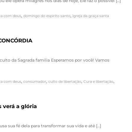
le opera milagres nos dias de hoje, Ele faz o possível […]
,
,
ça com deus
domingo do espirito santo
igreja da graça santa
 CONCÓRDIA
lto da Sagrada família Esperamos por você! Vamos
,
,
,
,
ça com deus
consumador
culto de libertação
Cura e libertação
 verá a glória
sa sua fé dela para transformar sua vida e até […]