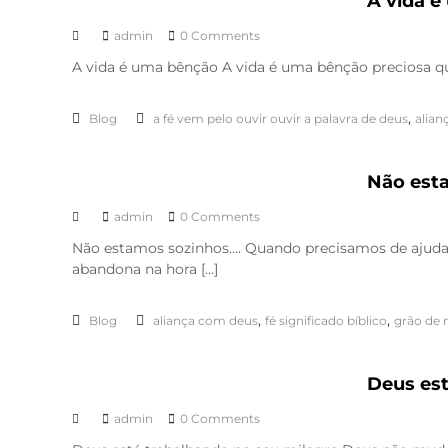
A vida 
admin
0 Comments
A vida é uma bênção A vida é uma bênção preciosa qu
,
Blog
a fé vem pelo ouvir ouvir a palavra de deus
alian
Não est
admin
0 Comments
Não estamos sozinhos…. Quando precisamos de ajuda,
abandona na hora […]
,
,
Blog
aliança com deus
fé significado bíblico
grão de 
Deus est
admin
0 Comments