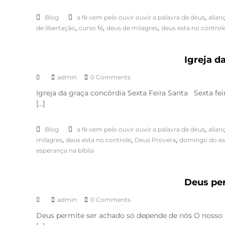
,
Blog
a fé vem pelo ouvir ouvir a palavra de deus
alian
,
,
,
de libertação
curso fé
deus de milagres
deus esta no control
Igreja d
admin
0 Comments
Igreja da graça concórdia Sexta Feira Santa Sexta feir
[…]
,
Blog
a fé vem pelo ouvir ouvir a palavra de deus
alian
,
,
,
milagres
deus esta no controle
Deus Provera
domingo do esp
esperança na bíblia
Deus per
admin
0 Comments
Deus permite ser achado só depende de nós O nosso