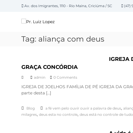
P
Av. dos Imigrantes, 1110 - Rio Maina, Criciúma / SC
(47) 
u
P
l
a
r
r
.
p
L
Tag:
aliança com deus
a
u
r
i
a
z
IGREJA 
o
L
c
GRAÇA CONCÓRDIA
o
o
n
admin
0 Comments
p
t
e
IGREJA DE JOELHOS FAMÍLIA DE PÉ IGREJA DA GRAÇA
e
parte desta […]
z
ú
d
,
o
Blog
a fé vem pelo ouvir ouvir a palavra de deus
alian
,
,
milagres
deus esta no controle
deus está no controle de tudo