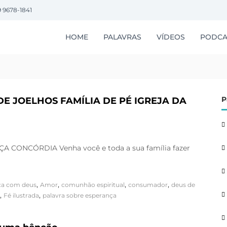
9 9678-1841
HOME
PALAVRAS
VÍDEOS
PODCA
P
DE JOELHOS FAMÍLIA DE PÉ IGREJA DA
 CONCÓRDIA Venha você e toda a sua família fazer
,
,
,
,
ça com deus
Amor
comunhão espiritual
consumador
deus de
,
,
Fé ilustrada
palavra sobre esperança