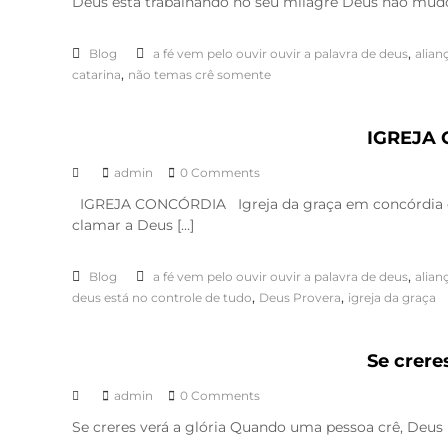
Deus está trabalhando no seu milagre Deus não mudou e
,
Blog
a fé vem pelo ouvir ouvir a palavra de deus
alian
,
catarina
não temas crê somente
IGREJA
admin
0 Comments
IGREJA CONCÓRDIA Igreja da graça em concórdia cu
clamar a Deus […]
,
Blog
a fé vem pelo ouvir ouvir a palavra de deus
alian
,
,
deus está no controle de tudo
Deus Provera
igreja da graça
Se creres
admin
0 Comments
Se creres verá a glória Quando uma pessoa crê, Deus u