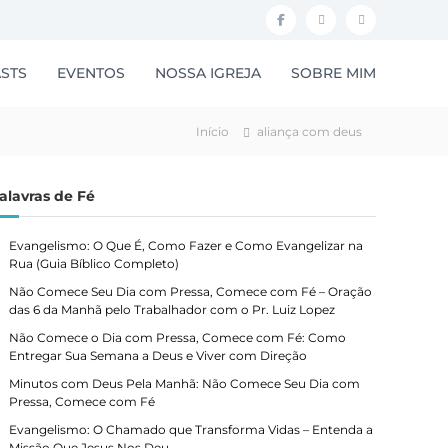
F
I
Y
a
n
o
STS
EVENTOS
NOSSA IGREJA
SOBRE MIM
c
s
u
e
t
t
Início
aliança com deus
b
a
u
o
g
b
alavras de Fé
o
r
e
k
a
Evangelismo: O Que É, Como Fazer e Como Evangelizar na
m
Rua (Guia Bíblico Completo)
Não Comece Seu Dia com Pressa, Comece com Fé – Oração
das 6 da Manhã pelo Trabalhador com o Pr. Luiz Lopez
Não Comece o Dia com Pressa, Comece com Fé: Como
Entregar Sua Semana a Deus e Viver com Direção
Minutos com Deus Pela Manhã: Não Comece Seu Dia com
Pressa, Comece com Fé
Evangelismo: O Chamado que Transforma Vidas – Entenda a
Missão Que Jesus Nos Deu