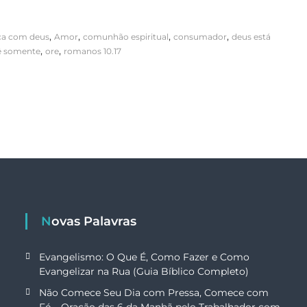
,
,
,
,
ça com deus
Amor
comunhão espiritual
consumador
deus está
,
,
ê somente
ore
romanos 10.17
Novas Palavras
Evangelismo: O Que É, Como Fazer e Como
Evangelizar na Rua (Guia Bíblico Completo)
Não Comece Seu Dia com Pressa, Comece com