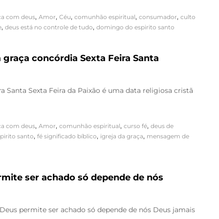
,
,
,
,
,
ça com deus
Amor
Céu
comunhão espiritual
consumador
culto
,
,
e
deus está no controle de tudo
domingo do espirito santo
a graça concórdia Sexta Feira Santa
a Santa Sexta Feira da Paixão é uma data religiosa cristã
,
,
,
,
ça com deus
Amor
comunhão espiritual
curso fé
deus de
,
,
,
irito santo
fé significado bíblico
igreja da graça
mensagem de
mite ser achado só depende de nós
 Deus permite ser achado só depende de nós Deus jamais