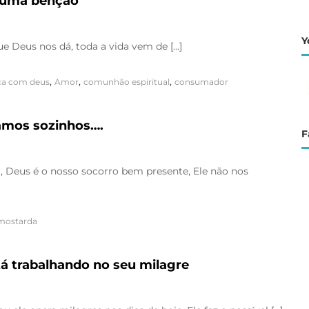
é uma bênção
Y
e Deus nos dá, toda a vida vem de […]
,
,
,
ça com deus
Amor
comunhão espiritual
consumador
amos sozinhos….
F
 Deus é o nosso socorro bem presente, Ele não nos
mostarda
á trabalhando no seu milagre