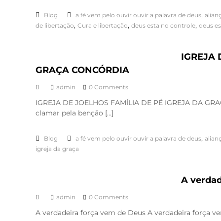
,
Blog
a fé vem pelo ouvir ouvir a palavra de deus
alian
,
,
,
de libertação
Cura e libertação
deus esta no controle
deus es
IGREJA 
GRAÇA CONCÓRDIA
admin
0 Comments
IGREJA DE JOELHOS FAMÍLIA DE PÉ IGREJA DA GRAÇA 
clamar pela benção […]
,
Blog
a fé vem pelo ouvir ouvir a palavra de deus
alian
igreja da graça
A verdad
admin
0 Comments
A verdadeira força vem de Deus A verdadeira força ve